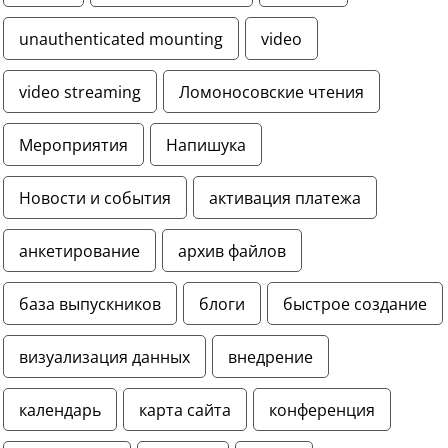
unauthenticated mounting
video
video streaming
Ломоносовские чтения
Мероприятия
Напишука
Новости и события
активация платежа
анкетирование
архив файлов
база выпускников
блоги
быстрое создание
визуализация данных
внедрение
календарь
карта сайта
конференция