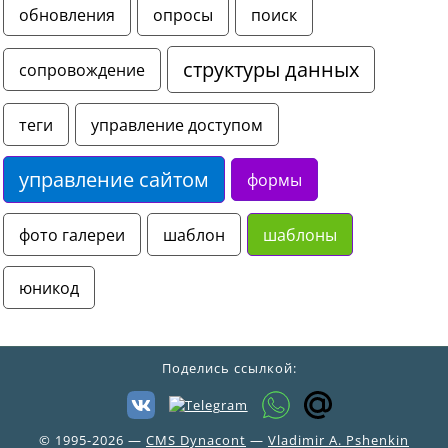
обновления
опросы
поиск
структуры данных
сопровождение
теги
управление доступом
управление сайтом
формы
фото галереи
шаблон
шаблоны
юникод
© 1995-2026 —
CMS Dynacont
—
Vladimir A. Pshenkin