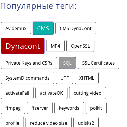
Популярные теги:
CMS
Avidemux
CMS DynaCont
Dynacont
MP4
OpenSSL
Private Keys and CSRs
SQL
SSL Certificates
SystemD commands
UTF
XHTML
activateFail
activateOK
cutting video
ffmpeg
ffserver
keywords
polkit
profile
reduce video size
udisks2