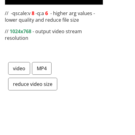
// -qscale:v
8
-q:a
6
- higher arg values​​ -
lower quality and reduce file size
//
1024x768
- output video stream
resolution
video
MP4
reduce video size