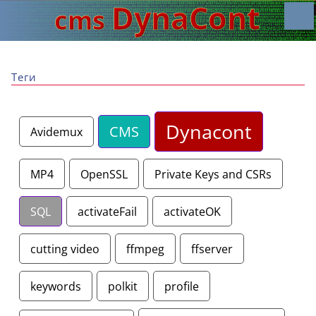
Теги
Dynacont
CMS
Avidemux
MP4
OpenSSL
Private Keys and CSRs
SQL
activateFail
activateOK
cutting video
ffmpeg
ffserver
keywords
polkit
profile