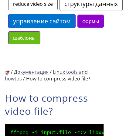
структуры данных
reduce video size
управление сайтом
формы
шаблоны
/
Документация
/
Linux tools and
howtos
/
How to compress video file?
How to compress
video file?
ffmpeg -i input.file -c:v libxvid
 -qscale