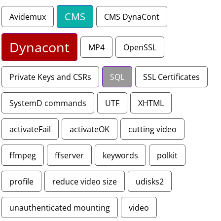
CMS
Avidemux
CMS DynaCont
Dynacont
MP4
OpenSSL
Private Keys and CSRs
SQL
SSL Certificates
SystemD commands
UTF
XHTML
activateFail
activateOK
cutting video
ffmpeg
ffserver
keywords
polkit
profile
reduce video size
udisks2
unauthenticated mounting
video