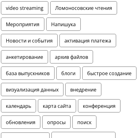
video streaming
Ломоносовские чтения
Мероприятия
Напишука
Новости и события
активация платежа
анкетирование
архив файлов
база выпускников
блоги
быстрое создание
визуализация данных
внедрение
календарь
карта сайта
конференция
обновления
опросы
поиск