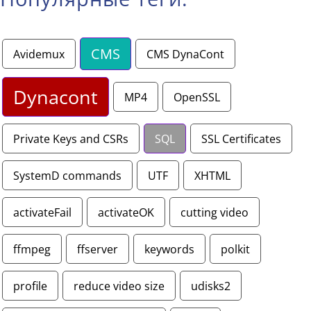
CMS
Avidemux
CMS DynaCont
Dynacont
MP4
OpenSSL
Private Keys and CSRs
SQL
SSL Certificates
SystemD commands
UTF
XHTML
activateFail
activateOK
cutting video
ffmpeg
ffserver
keywords
polkit
profile
reduce video size
udisks2