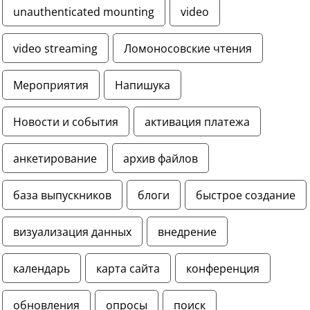
unauthenticated mounting
video
video streaming
Ломоносовские чтения
Мероприятия
Напишука
Новости и события
активация платежа
анкетирование
архив файлов
база выпускников
блоги
быстрое создание
визуализация данных
внедрение
календарь
карта сайта
конференция
обновления
опросы
поиск