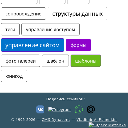
структуры данных
сопровождение
теги
управление доступом
управление сайтом
формы
фото галереи
шаблон
шаблоны
юникод
© 1995-2026 —
CMS Dynacont
—
Vladimir A. Pshenkin