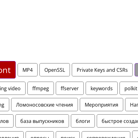
ont
MP4
OpenSSL
Private Keys and CSRs
ing video
ffmpeg
ffserver
keywords
polkit
ng
Ломоносовские чтения
Мероприятия
На
йлов
база выпускников
блоги
быстрое созда
овления
опросы
поиск
сопровождение