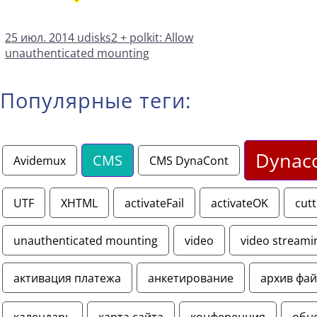
25 июл. 2014
udisks2 + polkit: Allow
unauthenticated mounting
Популярные теги:
Dynac
CMS
Avidemux
CMS DynaCont
UTF
XHTML
activateFail
activateOK
cutt
unauthenticated mounting
video
video streami
активация платежа
анкетирование
архив фа
календарь
карта сайта
конференция
обн