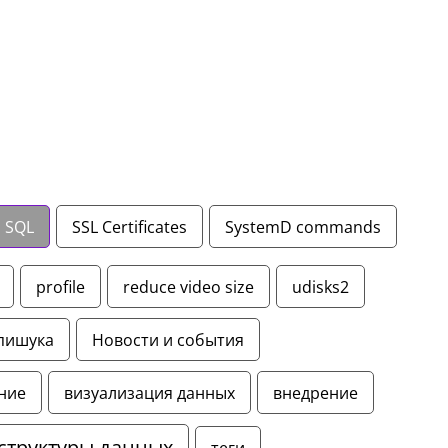
SQL
SSL Certificates
SystemD commands
profile
reduce video size
udisks2
пишука
Новости и события
ние
визуализация данных
внедрение
структуры данных
теги