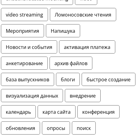
video streaming
Ломоносовские чтения
Мероприятия
Напишука
Новости и события
активация платежа
анкетирование
архив файлов
база выпускников
блоги
быстрое создание
визуализация данных
внедрение
календарь
карта сайта
конференция
обновления
опросы
поиск