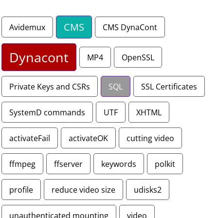
CMS
Avidemux
CMS DynaCont
Dynacont
MP4
OpenSSL
Private Keys and CSRs
SQL
SSL Certificates
SystemD commands
UTF
XHTML
activateFail
activateOK
cutting video
ffmpeg
ffserver
keywords
polkit
profile
reduce video size
udisks2
unauthenticated mounting
video