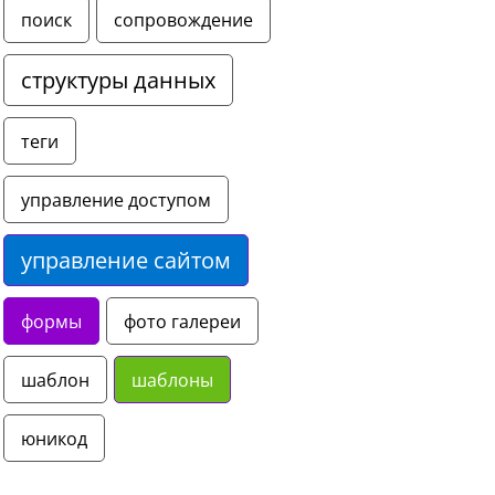
поиск
сопровождение
структуры данных
теги
управление доступом
управление сайтом
формы
фото галереи
шаблон
шаблоны
юникод