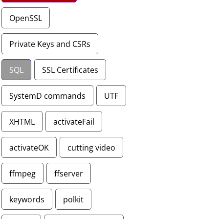
OpenSSL
Private Keys and CSRs
SQL
SSL Certificates
SystemD commands
UTF
XHTML
activateFail
activateOK
cutting video
ffmpeg
ffserver
keywords
polkit