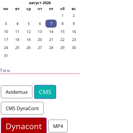
август 2026
пн
вт
ср
чт
пт
сб
вс
1
2
3
4
5
6
7
8
9
10
11
12
13
14
15
16
17
18
19
20
21
22
23
24
25
26
27
28
29
30
31
Тэги
CMS
Avidemux
CMS DynaCont
Dynacont
MP4