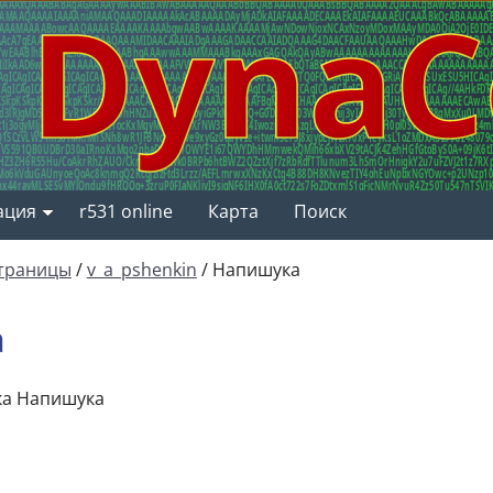
ация
r531 online
Карта
Поиск
траницы
/
v_a_pshenkin
/
Напишука
а
а Напишука