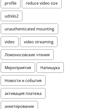
profile
reduce video size
udisks2
unauthenticated mounting
video
video streaming
Ломоносовские чтения
Мероприятия
Напишука
Новости и события
активация платежа
анкетирование