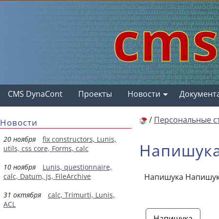
CMS DynaCont
Проекты
Новости
Документ
/
Персональные с
Новости
20 ноября
fix constructors, Lunis,
Напишук
utils, css core, Forms, calc
10 ноября
Lunis, questionnaire,
Напишука Напишук
calc, Datum, js, FileArchive
31 октября
calc, Trimurti, Lunis,
ACL
Напишука