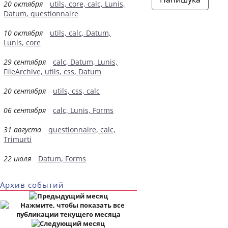
20 октября
utils, core, calc, Lunis,
Datum, questionnaire
10 октября
utils, calc, Datum,
Lunis, core
29 сентября
calc, Datum, Lunis,
FileArchive, utils, css, Datum
20 сентября
utils, css, calc
06 сентября
calc, Lunis, Forms
31 августа
questionnaire, calc,
Trimurti
22 июля
Datum, Forms
Архив событий